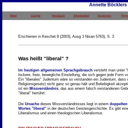
Annette Böckler
Bibel
Liturgie
Hebräisch
Arbeitsmittel
Studenten
Pinn
Erschienen in Keschet 8 (2003), Ausg 3 Nisan 5763), S. 3
Was heißt "liberal" ?
Im heutigen allgemeinen Sprachgebrauch
versteht man unter "li
lockere, freie, bewegliche Einstellung, die sich gegen jede Form von
Ein "liberales" Judentum wäre so verstanden ein Judentum, dass
Religionsgesetz) nicht ganz so genau hält und Beliebigkeit akzept
ist ein
Missverständnis
, das aus einem falsch verstandenen Geb
"liberal" herrührt.
Die
Ursache
dieses Missverständnisses
liegt in einem
doppelten
Wortes "liberal"
in der deutschen Geistesgeschichte. Es gibt eine
Liberalismus und einen theologischen Liberalismus.