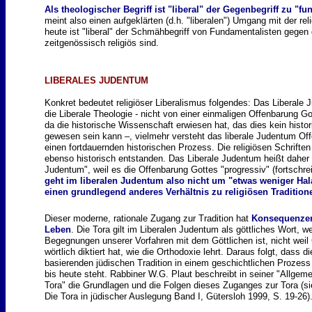
Als theologischer Begriff ist "liberal" der Gegenbegriff zu "f
meint also einen aufgeklärten (d.h. "liberalen") Umgang mit der reli
heute ist "liberal" der Schmähbegriff von Fundamentalisten gegen 
zeitgenössisch religiös sind.
LIBERALES JUDENTUM
Konkret bedeutet religiöser Liberalismus folgendes:
Das Liberale 
die Liberale Theologie - nicht von einer einmaligen Offenbarung G
da die historische Wissenschaft erwiesen hat, das dies kein histo
gewesen sein kann –, vielmehr versteht das liberale Judentum Of
einen fortdauernden historischen Prozess. Die religiösen Schrift
ebenso historisch entstanden.
Das Liberale Judentum heißt daher
Judentum", weil es die Offenbarung Gottes "progressiv" (fortschre
geht im liberalen Judentum also nicht um "etwas weniger Ha
einen grundlegend anderes Verhältnis zu religiösen Tradition
Dieser moderne, rationale Zugang zur Tradition hat
Konsequenzen
Leben
.
Die Tora gilt im Liberalen Judentum als göttliches Wort, we
Begegnungen unserer Vorfahren mit dem Göttlichen ist, nicht weil
wörtlich diktiert hat, wie die Orthodoxie lehrt.
Daraus folgt, dass di
basierenden jüdischen Tradition in einem geschichtlichen Prozess
bis heute steht. Rabbiner W.G. Plaut beschreibt in seiner "Allgeme
Tora" die Grundlagen und die Folgen dieses Zuganges zur Tora (si
Die Tora in jüdischer Auslegung Band I, Gütersloh 1999, S. 19-26)