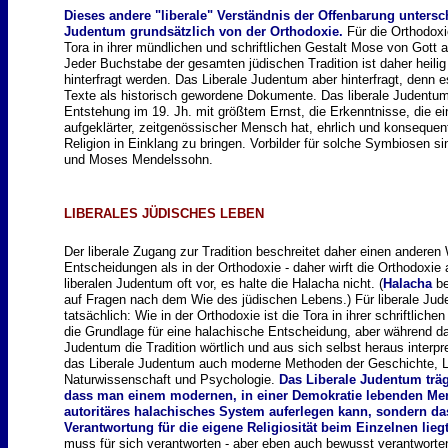
Dieses andere "liberale" Verständnis der Offenbarung untersc
Judentum grundsätzlich von der Orthodoxie.
Für die Orthodox
Tora in ihrer mündlichen und schriftlichen Gestalt Mose von Gott
Jeder Buchstabe der gesamten jüdischen Tradition ist daher heilig
hinterfragt werden. Das Liberale Judentum aber hinterfragt, denn es
Texte als historisch gewordene Dokumente. Das liberale Judentum 
Entstehung im 19. Jh. mit größtem Ernst, die Erkenntnisse, die e
aufgeklärter, zeitgenössischer Mensch hat, ehrlich und konsequent
Religion in Einklang zu bringen. Vorbilder für solche Symbiosen
und Moses Mendelssohn.
LIBERALES JÜDISCHES LEBEN
Der liberale Zugang zur Tradition beschreitet daher einen anderen
Entscheidungen als in der Orthodoxie - daher wirft die Orthodoxie 
liberalen Judentum oft vor, es halte die Halacha nicht.
(
Halacha
be
auf Fragen nach dem Wie des jüdischen Lebens.) Für liberale Jude
tatsächlich: Wie in der Orthodoxie ist die Tora in ihrer schriftlic
die Grundlage für eine halachische Entscheidung, aber während d
Judentum die Tradition wörtlich und aus sich selbst heraus interpre
das Liberale Judentum auch moderne Methoden der Geschichte, Li
Naturwissenschaft und Psychologie.
Das Liberale Judentum trä
dass man einem modernen, in einer Demokratie lebenden Me
autoritäres halachisches System auferlegen kann, sondern da
Verantwortung für die eigene Religiosität beim Einzelnen liegt
muss für sich verantworten - aber eben auch bewusst verantworten