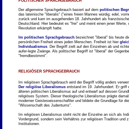
POLITISCHER SPRACHGEBRAUCH
Der allgemeine Sprachgebrauch basiert auf dem
politischen Begri
das lateinische "liberalis" ("eines freien Mannes würdig; edel, vor
zurück und kam im ausgehenden 18. Jahrhundert als französisch
Deutschland. Hier bedeutet es "frei" und meint einen jener Werte,
Revolution erkämpft hatte.
Im politischen Sprachgebrauch
bezeichnet "liberal" bis heute d
persönlichen Freiheit eines jeden Menschen. Freiheit ist hier
glei
Individualismus
. Der Begriff zielt auf den Einzelnen ab und rich
aufer-legte Zwänge. Als politischer Begriff ist "liberal" der Gegenbe
"fremdbestimmt".
RELIGIÖSER SPRACHGEBRAUCH
Im religiösen Sprachgebrauch wird der Begriff völlig anders verwen
Der religiöse Liberalismus
entstand im 19. Jahrhundert. Er griff 
älteren politischen Liberalismus auf und entwarf auf dessen Grun
religiöses System. Dieser theologische Liberalismus prägte damals
moderner Geisteswissenschaftler und bildete die Grundlage für di
"Wissenschaft des Judentums".
Im religiösen Liberalismus steht nicht der Einzelne an sich als Indi
Vordergrund, sondern sein Verhältnis zur religiösen Tradition und z
Institutionen.