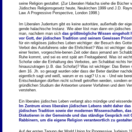
seine Religion gestaltet. (Zur Liberalen Halacha siehe die Büche
Jüdisches Religionsgesetz heute, Neukirchen 1999 und J.D. Rayne
Law. A Progressive Perspective, London 1998.)
Im Liberalen Judentum gibt es keine autoritäre, außerhalb der eige
gende halachische Instanz. Wie aber löst man dann ein jüdisches
man, nachdem man sich
das größtmögliche Wissen eingeholt h
vor Gott, der jüdischen Tradition und seinem Gewissen Priori
für ein religiöses jüdisches Leben wichtiger: der Besuch des Gott
Verbot des Autofahrens oder die Ehrlichkeit? Was ist wichtiger: 
einer festen, vorgeschrie-benen Zeit oder dass jemand am Schabb
Ruhe kommt, und sei es erst spät am Freitagabend. Was ist wicht
Schofar oder die Einhaltung des Verbotes, am Schabbat nichts hi
hinauszutragen (z.B. das Schofar)? Was ist wichtiger: Das Beten 
dem 16. Jh. so gesagt wurden oder dass der Beter darüber nachde
eigentlich sagt und weiß, warum er es sagt? U.s.w. - Und wie berei
Entscheidungen dürften nicht schnell getroffen werden, sondern e
gründlichen Studium der Antworten unserer Vorfahren und dem Ver
verstehen.
Ein liberales jüdisches Leben verlangt also mündige und wissend
Im Zentrum eines liberalen jüdischen Lebens steht daher das
jüdischen Tradition sowie der modernen Wissenschaften, d
Diskutieren in der Gemeinde und das ständige Gespräch mit 
Rabbinern, um die eigene Religion verantwortlich zu gestalte
Auf der ersten Tagung der World Union for Progressive Judaism 192